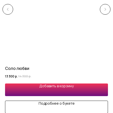
Соло любви
Пр
13 300
р.
14 300
р.
9 
Добавить в корзину
Подробнее о букете