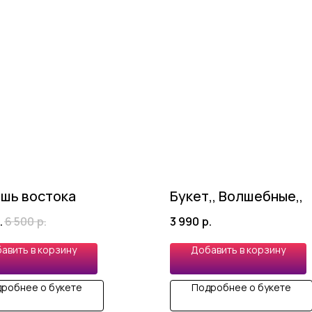
шь востока
Букет,, Волшебные,,
.
6 500
р.
3 990
р.
авить в корзину
Добавить в корзину
робнее о букете
Подробнее о букете