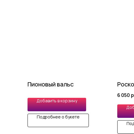
Пионовый вальс
Роско
6 050
р
Добавить в корзину
Доб
Подробнее о букете
Под