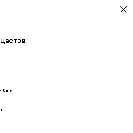
 цветов,,
а 5 шт
шт