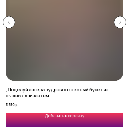
, Поцелуй ангела пудрового нежный букет из
Бе
пышных хризантем
4 1
3 750
р.
Добавить в корзину