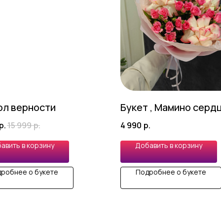
ол верности
Букет , Мамино серд
р.
15 999
р.
4 990
р.
авить в корзину
Добавить в корзину
робнее о букете
Подробнее о букете