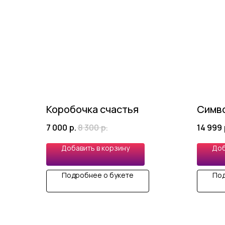
Коробочка счастья
Симв
7 000
р.
8 300
р.
14 999
Добавить в корзину
Доб
Подробнее о букете
Под